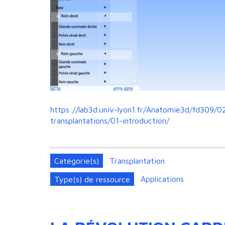
https://lab3d.univ-lyon1.fr/Anatomie3d/fd309/0
transplantations/01-introduction/
Catégorie(s)
Transplantation
Type(s) de ressource
Applications