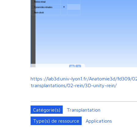
https://lab3d.univ-lyon1.fr/Anatomie3d/fd309/0
transplantations/02-rein/3D-unity-rein/
Catégorie(s)
Transplantation
Type(s) de ressource
Applications