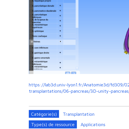
https://lab3d.univ-lyon1.fr/Anatomie3d/fd309/0
transplantations/06-pancreas/3D-unity-pancreas
Catégorie(s)
Transplantation
Type(s) de ressource
Applications