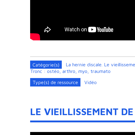
Catégorie(s)
La hernie discale. Le vieillisse
Tronc : ostéo, arthro, myo, traumato
Type(s) de ressource
Vidéo
LE VIEILLISSEMENT D