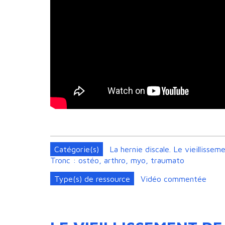
Catégorie(s)
La hernie discale. Le vieillisse
Tronc : ostéo, arthro, myo, traumato
Type(s) de ressource
Vidéo commentée