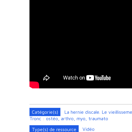
Catégorie(s)
La hernie discale. Le vieillisse
Tronc : ostéo, arthro, myo, traumato
Type(s) de ressource
Vidéo