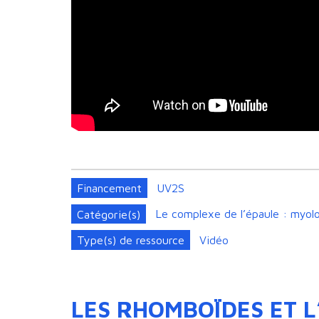
Financement
UV2S
Catégorie(s)
Le complexe de l’épaule : myolo
Type(s) de ressource
Vidéo
LES RHOMBOÏDES ET L