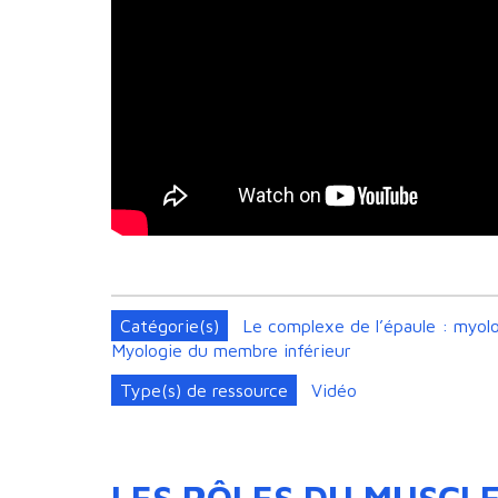
Catégorie(s)
Le complexe de l’épaule : myolo
Myologie du membre inférieur
Type(s) de ressource
Vidéo