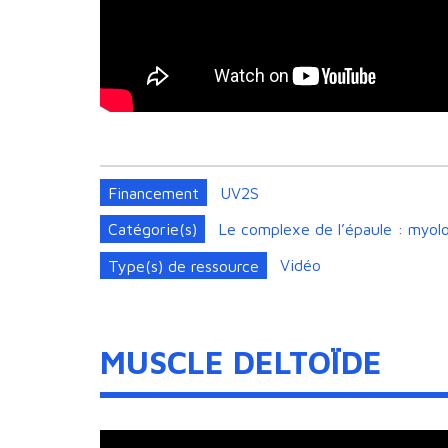
Financement
UV2S
Catégorie(s)
Le complexe de l’épaule : myolo
Type(s) de ressource
Vidéo
MUSCLE DELTOÏDE