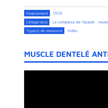
Financement
UV2S
Catégorie(s)
Le complexe de l’épaule : myolo
Type(s) de ressource
Vidéo
MUSCLE DENTELÉ ANT