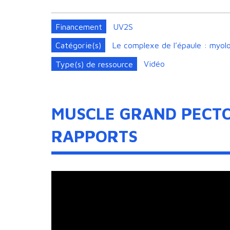
Financement
UV2S
Catégorie(s)
Le complexe de l’épaule : myolo
Type(s) de ressource
Vidéo
MUSCLE GRAND PECTO
RAPPORTS