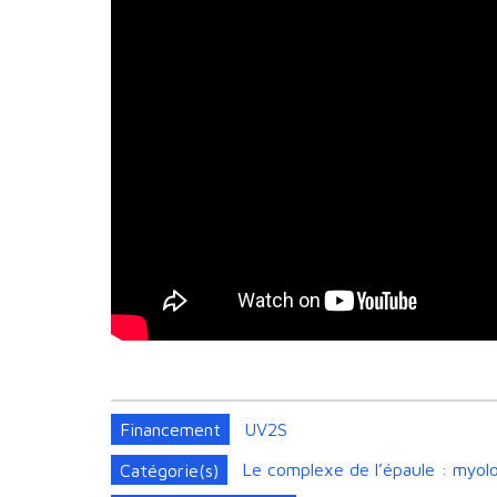
Financement
UV2S
Catégorie(s)
Le complexe de l’épaule : myolo