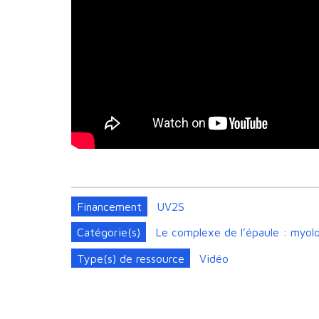
Financement
UV2S
Catégorie(s)
Le complexe de l’épaule : myolo
Type(s) de ressource
Vidéo