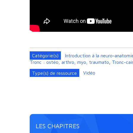
Catégorie(s)
Introduction à la neuro-anatomi
Tronc : ostéo, arthro, myo, traumato
,
Tronc-cais
Type(s) de ressource
Vidéo
LES CHAPITRES