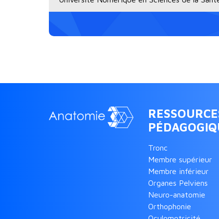
RESSOURCE
PÉDAGOGIQ
Tronc
Membre supérieur
Membre inférieur
Organes Pelviens
Neuro-anatomie
Orthophonie
Oculomotricité