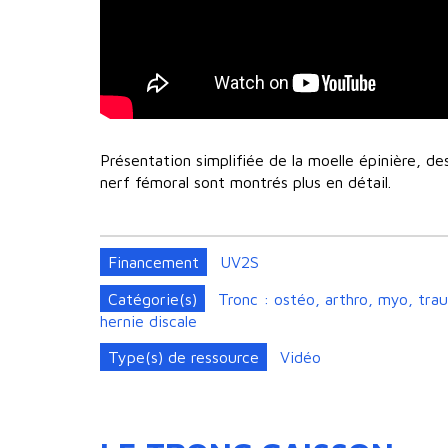
Présentation simplifiée de la moelle épinière, de
nerf fémoral sont montrés plus en détail.
Financement
UV2S
Catégorie(s)
Tronc : ostéo, arthro, myo, tra
hernie discale
Type(s) de ressource
Vidéo