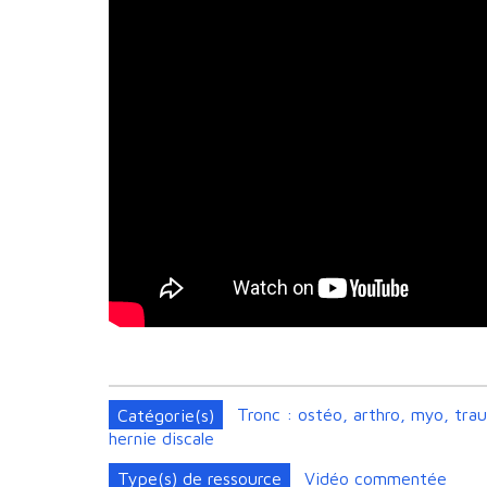
Catégorie(s)
Tronc : ostéo, arthro, myo, tra
hernie discale
Type(s) de ressource
Vidéo commentée