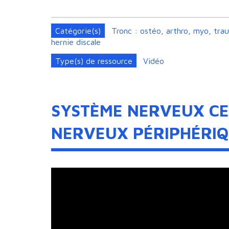
Catégorie(s)
Tronc : ostéo, arthro, myo, tra
hernie discale
Type(s) de ressource
Vidéo
SYSTÈME NERVEUX CE
NERVEUX PÉRIPHÉRI