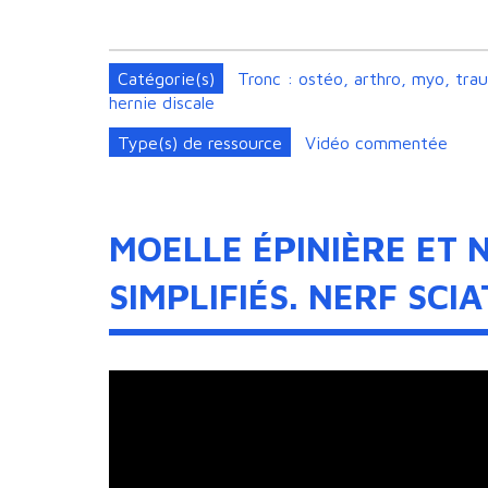
Catégorie(s)
Tronc : ostéo, arthro, myo, tra
hernie discale
Type(s) de ressource
Vidéo commentée
MOELLE ÉPINIÈRE ET 
SIMPLIFIÉS. NERF SCI