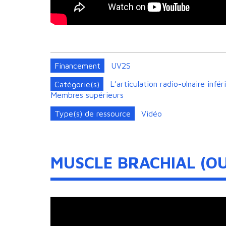
Financement
UV2S
Catégorie(s)
L’articulation radio-ulnaire in
Membres supérieurs
Type(s) de ressource
Vidéo
MUSCLE BRACHIAL (O