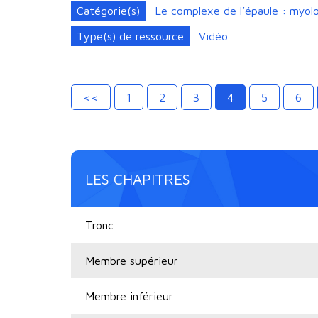
Catégorie(s)
Le complexe de l’épaule : myolo
Type(s) de ressource
Vidéo
<<
1
2
3
4
5
6
LES CHAPITRES
Tronc
Membre supérieur
Membre inférieur