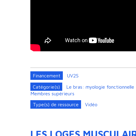
Financement
UV2S
Catégorie(s)
Le bras: myologie fonctionnelle
Membres supérieurs
Type(s) de ressource
Vidéo
LES LOGES MUSCULAI