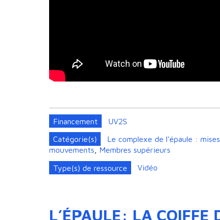
Financement
UV2S
Catégorie(s)
Le complexe de l’épaule : mises 
mouvements
,
Membres supérieurs
Type(s) de ressource
Vidéo
L’ÉPAULE: LA COIFFE