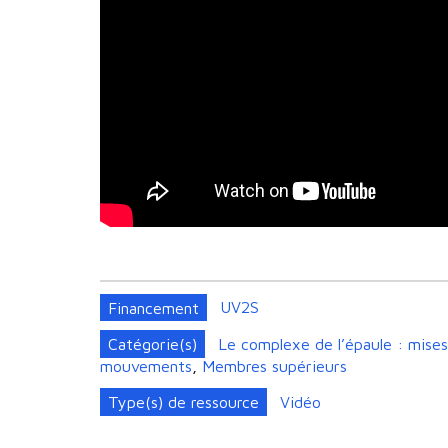
Financement
UV2S
Catégorie(s)
Le complexe de l’épaule : mises 
mouvements
,
Membres supérieurs
Type(s) de ressource
Vidéo