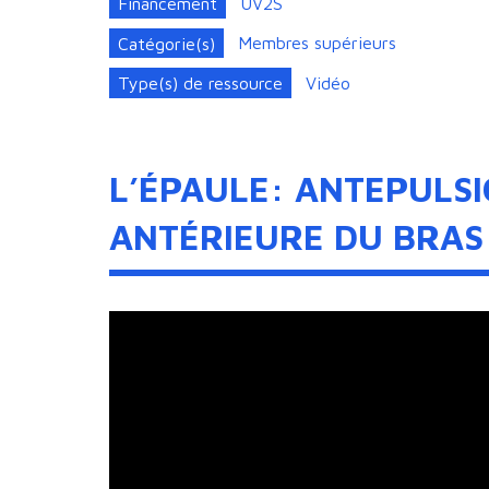
Financement
UV2S
Catégorie(s)
Membres supérieurs
Type(s) de ressource
Vidéo
L’ÉPAULE: ANTEPULS
ANTÉRIEURE DU BRAS