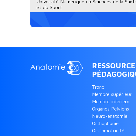
Université Numérique en Sciences de la Sant
et du Sport
RESSOURCE
PÉDAGOGIQ
Tronc
Membre supérieur
Membre inférieur
Organes Pelviens
Neuro-anatomie
Orthophonie
Oculomotricité