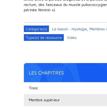
rectum, des faisceaux du muscle pubococcygien e
périnée féminin »).
Catégorie(s)
Le bassin : myologie
,
Membres i
Type(s) de ressource
Vidéo
LES CHAPITRES
Tronc
Membre supérieur